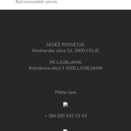
Računovodski servis
SEDEŽ PODJETJA:
Kovinarska ulica 12, 3000 CELJE
PE LJUBLJANA
Kotnikova ulica 5 1000 LJUBLJANA
Pišite nam
+ 386 (0)5 925 21 63