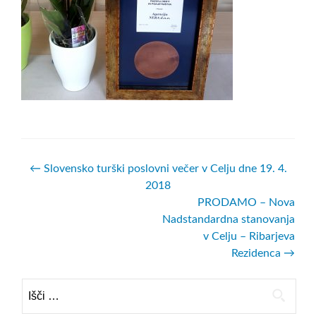
Navigacija prispevkov
←
Slovensko turški poslovni večer v Celju dne 19. 4.
2018
PRODAMO – Nova
Nadstandardna stanovanja
v Celju – Ribarjeva
Rezidenca
→
Išči: